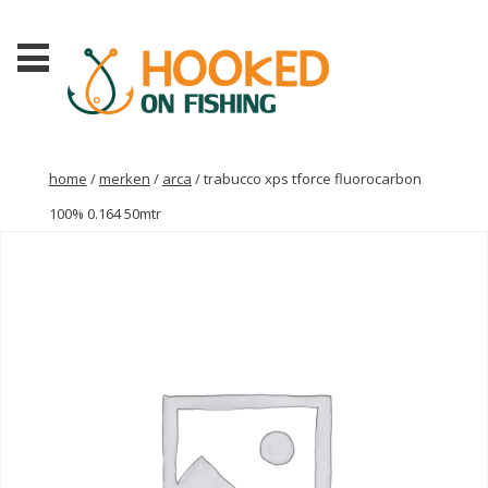
home
/
merken
/
arca
/ trabucco xps tforce fluorocarbon
100% 0.164 50mtr